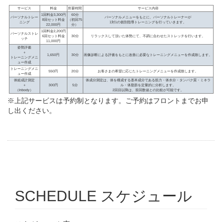
サービス
料金
所要時間
サービス内容
1回料金3,300円
60分
パーソナルトレー
パーソナルメニューをもとに、パーソナルトレーナーが
8回セット料金
（初回75
ニング
1対1の個別指導トレーニングを行っていきます。
22,000円
分）
1回料金2,200円
パーソナルストレ
6回セット料金
30分
リラックスして頂いた体勢にて、不調に合わせたストレッチを行います。
ッチ
11,000円
姿勢評価
＋
1,650円
30分
画像診断による評価をもとに改善に必要なトレーニングメニューを作成致します。
トレーニングメニ
ュー作成
トレーニングメニ
550円
20分
お客さまの希望に応じたトレーニングメニューを作成致します。
ュー作成
体組成計測定
体成分測定は、体を構成する基本成分である筋力・体水分・タンパク質・ミネラ
＋
300円
5分
ル・体脂肪を定量的に分析します。
（Inbody）
2回目以降は、前回数値との比較が可能です。
※上記サービスは予約制となります。ご予約はフロントまでお申
し出ください。
SCHEDULE スケジュール