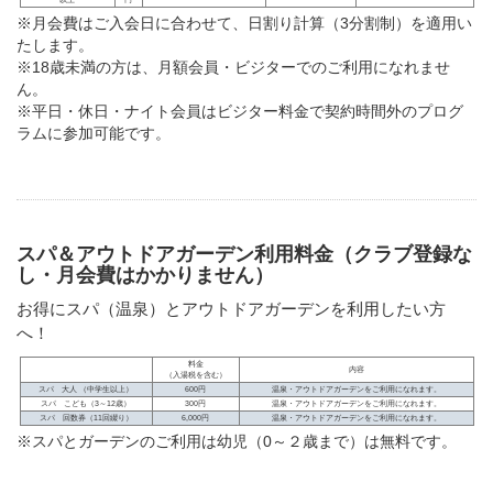
※月会費はご入会日に合わせて、日割り計算（3分割制）を適用い
たします。
※18歳未満の方は、月額会員・ビジターでのご利用になれませ
ん。
※平日・休日・ナイト会員はビジター料金で契約時間外のプログ
ラムに参加可能です。
スパ＆アウトドアガーデン利用料金（クラブ登録な
し・月会費はかかりません）
お得にスパ（温泉）とアウトドアガーデンを利用したい方
へ！
料金
内容
（入湯税を含む）
スパ 大人 （中学生以上）
600円
温泉・アウトドアガーデンをご利用になれます。
スパ こども（3～12歳）
300円
温泉・アウトドアガーデンをご利用になれます。
スパ 回数券（11回綴り）
6,000円
温泉・アウトドアガーデンをご利用になれます。
※スパとガーデンのご利用は幼児（0～２歳まで）は無料です。