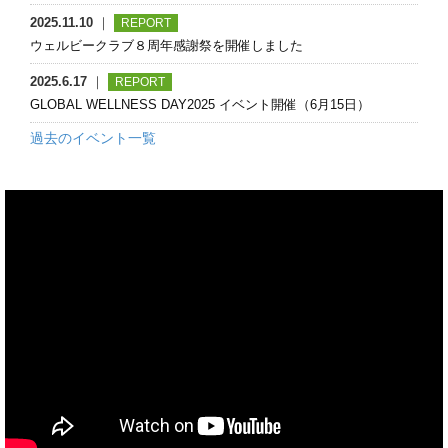
2025.10.16
｜
NEWS&TOPICS
2025.11.10
｜
REPORT
【イベント情報】８周年感謝祭 – ウェルネスの可能性は無限大∞ –
ウェルビークラブ８周年感謝祭を開催しました
2025.9.30
｜
NEWS&TOPICS
2025.6.17
｜
REPORT
【８周年スペシャルクラス】ケンハラクマ先生によるスペシャル
GLOBAL WELLNESS DAY2025 イベント開催（6月15日）
クラス開催決定！
過去のイベント一覧
2025.2.21
｜
REPORT
駐車場入口が広くなりました！
2025.2.5
｜
REPORT
出張 体組成計測定会（インボティ）
2025.1.31
｜
REPORT
【結果報告】会員さまアンケートについて
2025.1.17
｜
REPORT
７周年会員さまアンケート～プレゼント進呈～
2024.12.14
｜
REPORT
第5回JOYFES「和田明×松本圭史 DUO JAZZ LIVE ～LOVE～」
開催（12/13）