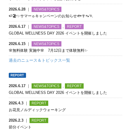
2026.6.28
｜
NEWS&TOPICS
🍉🏖✨サマー☼キャンペーンのお知らせ🐟👙👡🏃
2026.6.17
｜
,
NEWS&TOPICS
REPORT
GLOBAL WELLNESS DAY 2026 イベントを開催しました
2026.6.15
｜
NEWS&TOPICS
🌸無料体験 実施中🌸 7月12日まで体験無料✨
過去のニュース＆トピックス一覧
2026.6.7
｜
NEWS&TOPICS
【イベント終了】°˖✧🌎💓Global Wellness DAY 2026 イベント開催
決定（6月14日開催予定）°˖✧ 最新情報更新中！
REPORT
2026.4.8
｜
NEWS&TOPICS
2026.6.17
｜
,
NEWS&TOPICS
REPORT
【募集終了】🎸JOY in Movement 出演者 大募集💃申込期日：5月10
GLOBAL WELLNESS DAY 2026 イベントを開催しました
日(日)迄
2026.4.3
｜
REPORT
2025.10.24
｜
NEWS&TOPICS
お花見ノルディックウォーキング
【重要なお知らせ】WellBe Clubを装った不審なメールにご注意く
2026.2.3
｜
REPORT
ださい
節分イベント