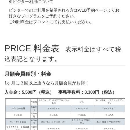
※ビジター利用について
ビジターでのご利用を希望される方はWEB予約ページよりお
好きなプログラムをご予約ください。
ご利用料金はフロントにてお支払いください。
PRICE 料金表
表示料金はすべて税
込表記となります。
月額会員種別・料金
1ヶ月に３回以上通うなら月額会員がお得！
入会金：5,500円（税込） 事務手数料：3,300円（税込）
スタジオ・アウトドアプログラム
スパ（温泉）・アウトドアガー
月会費
ジム
参加
デン
9,130
レギュラー会員
オールタイム
オールタイム
オールタイム
円
8,580
平日会員
平日のみ
平日のみ
平日のみ
円
8,580
土日･祝日 ＆ 平日18：
休日・ナイト会員
土日･祝日 ＆ 平日18：00～
土日･祝日 ＆ 平日18：00～
円
00～
プラチナ会員 ※満60歳
7,590
オールタイム
オールタイム
オールタイム
以上
円