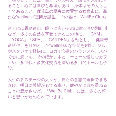
ること。心には喜びと希望があり、身体はその人らし
くであること。鹿児島の県央に位置する姶良市に、新
たな”wellness”空間が誕生。その名は「WellBe Club」
遠くには霧島連山、眼下に広がるのは錦江湾や別府川
など、多くの自然を享受できるこの地に、「GYM」
「YOGA」「SPA」「GARDEN」を軸とし、「健康寿
命延伸」を目的とした”wellness”な空間を創出。ジム
やスタジオで軽快に。ヨガで心身のバランスを。スパ
で心に潤いを。そのほか、本とコーヒーを愉しむカフ
ェや、多世代・多文化交流を深める多目的ホールも併
設。
人生の各ステージの人々が、自らの意志で選択できる
喜び、明日に希望がもてる幸せ、健やかに歳を重ねる
ことの豊かさなど。「WellBe Club」には、多くの願
いと想いが込められています。