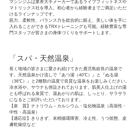
マシンジムは業界大手メーカーであるライフフィットネスや
マトリックス社を導入。初心者から経験者までご満足いただ
けるラインナップです。
筋力、柔軟性、バランス力を総合的に鍛え、美しい体を手に
入れることができるTRXトレーニングも可能。経験豊富な専
門スタッフが皆さまの身体づくりをサポートします。
「スパ・天然温泉」
長く地域の皆さまに愛され続けてきた鹿児島姶良の温泉で
す。天然温泉かけ流しで『あつ湯（40℃）』と『ぬる湯
（38℃）』と2種類の温度で良質な温泉をお楽しみください。
冷水浴や、サウナも併設されております。肌美人仕上げの湯
とも呼ばれる泉質で、湯あがりの肌は、しっとり、サラサラ
になるとご好評いただいております。
【泉 質】ナトリウム－カルシウム・塩化物温泉（高張性・
中性・高温泉）
【適応症】きりきず、末梢循環障害、冷え性、うつ状態、皮
膚乾燥症など