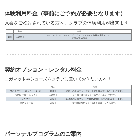
体験利用料金（事前にご予約が必要となります）
入会をご検討されている方へ、クラブの体験利用が出来ます
料金
内容
ジム・スパ・スタジオ（ヨガ・ピラティス除く）体験利用出来ます。
１回
1,100円
所用時間２時間
契約オプション・レンタル料金
ヨガマットやシューズをクラブに置いておきたい方へ！
料金
内容
契約ヨガマットロッカー（1ヶ月）
550円
ご自分のヨガマットをマット専用棚に置けるサービスです。
契約ロッカー（1ヶ月）
1,100円
ロッカーは主にシューズやアメニティ用です。
ヨガマット
330円
3.5mmのヨガマット（yogaworks）をお貸出しいたします。
室内シューズ
330円
室内履き専用シューズをお貸出しいたします。
パーソナルプログラムのご案内