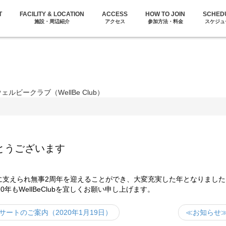
T
FACILITY & LOCATION
ACCESS
HOW TO JOIN
SCHED
施設・周辺紹介
アクセス
参加方法・料金
スケジュ
ビークラブ（WellBe Club）
とうございます
に支えられ無事2周年を迎えることができ、大変充実した年となりまし
もWellBeClubを宜しくお願い申し上げます。
ンサートのご案内（2020年1月19日）
≪お知らせ≫