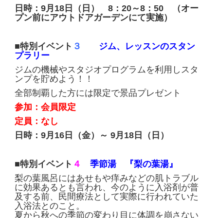
日時：9月18日（日） 8：20～8：50 （オー
プン前にアウトドアガーデンにて実施）
■特別イベント
３
ジム、レッスンのスタン
プラリー
ジムの機械やスタジオプログラムを利用しスタ
ンプを貯めよう！！
全部制覇した方には限定で景品プレゼント
参加：会員限定
定員：なし
日時：9月16日（金）～ 9月18日（日）
■
特別イベント
４
季節湯 『梨の葉湯』
梨の葉風呂にはあせもや痒みなどの肌トラブル
に効果あるとも言われ、今のように入浴剤が普
及する前、民間療法として実際に行われていた
入浴法とのこと。
夏から秋への季節の変わり目に体調を崩さない