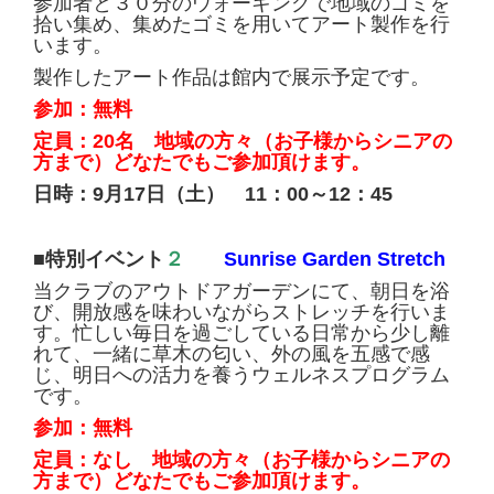
参加者と３０分のウォーキングで地域のゴミを
拾い集め、集めたゴミを用いてアート製作を行
います。
製作したアート作品は館内で展示予定です。
参加：無料
定員：20名 地域の方々（お子様からシニアの
方まで）どなたでもご参加頂けます。
日時：9月17日（土） 11：00～12：45
■
特別イベント
２
Sunrise Garden Stretch
当クラブのアウトドアガーデンにて、朝日を浴
び、開放感を味わいながらストレッチを行いま
す。忙しい毎日を過ごしている日常から少し離
れて、一緒に草木の匂い、外の風を五感で感
じ、明日への活力を養うウェルネスプログラム
です。
参加：無料
定員：なし 地域の方々（お子様からシニアの
方まで）どなたでもご参加頂けます。